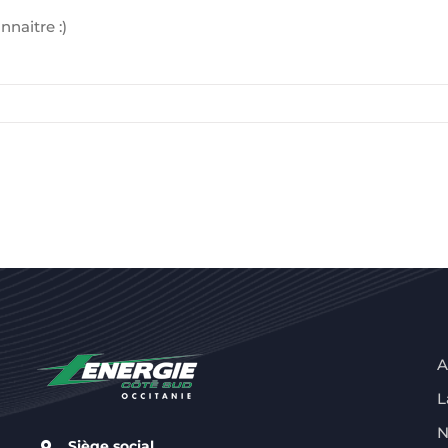
naitre :)
A
L
N
Siège social