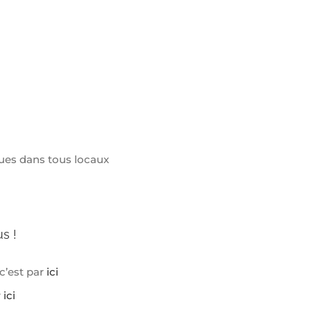
iques dans tous locaux
s !
c’est par
ici
r
ici