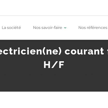
La société
Nos savoir-faire
Nos références
tricien(ne) courant 
Tertiaire
H/F
fres d'emploi
»
Recrutement électricien(ne) courant faible – G