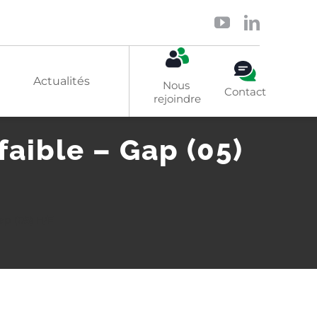
Actualités
Nous 
Contact
rejoindre
faible – Gap (05)
Solaire
ap (05) H/F