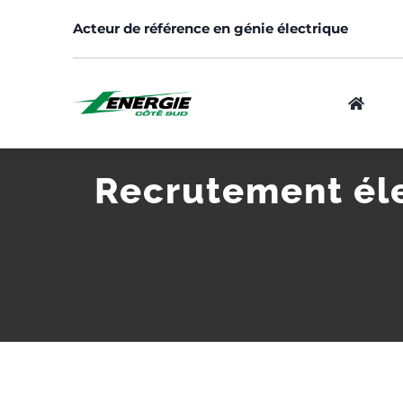
Skip
Acteur de référence en génie électrique
to
content
Recrutement élec
Logement
Home
»
Of