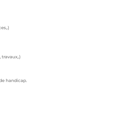
es,.)
travaux,.)
 de handicap.