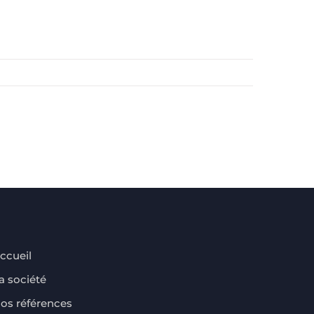
ccueil
a société
os références