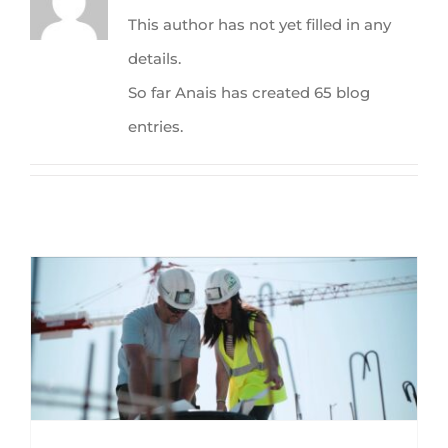
This author has not yet filled in any
details.
So far Anais has created 65 blog
entries.
Journée mondiale de la sécurité et de la santé au travail