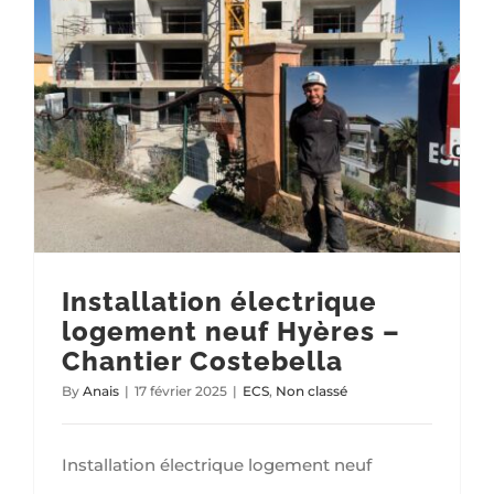
Installation électrique logement neuf Hyères – Chantier Costebella
Installation électrique
logement neuf Hyères –
Chantier Costebella
By
Anais
|
17 février 2025
|
ECS
,
Non classé
Installation électrique logement neuf