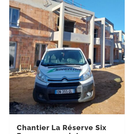
Chantier La Réserve Six Fours : un projet immobilier ambitieux
Chantier La Réserve Six