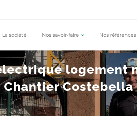
La société
Nos savoir-faire
Nos références
 électrique logement 
Tertiaire
Chantier Costebella