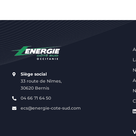
A
L
N
Siège social
A
33 route de Nîmes,
30620 Bernis
N
04 66 71 64 50
C
ecs@energie-cote-sud.com