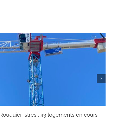
Rouquier Istres : 43 logements en cours
Chanti
04 avril