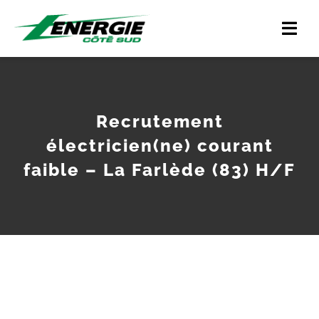
Skip
Togg
to
Navi
content
Accueil
Recrutement
La société
électricien(ne) courant
Nos savoir-faire
faible – La Farlède (83) H/F
Nos références
Actualités
Nous rejoindre
View
Contact