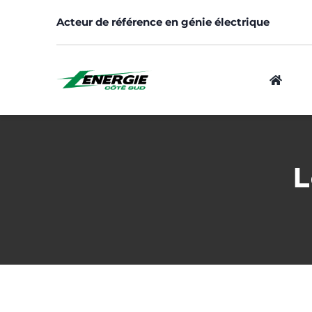
Skip
Acteur de référence en génie électrique
to
content
Logement
L