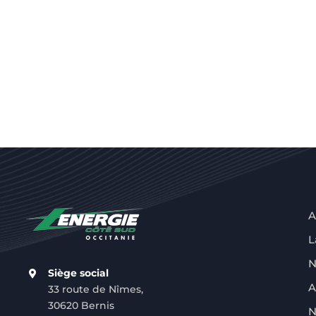
A
L
N
Siège social
A
33 route de Nîmes,
30620 Bernis
N