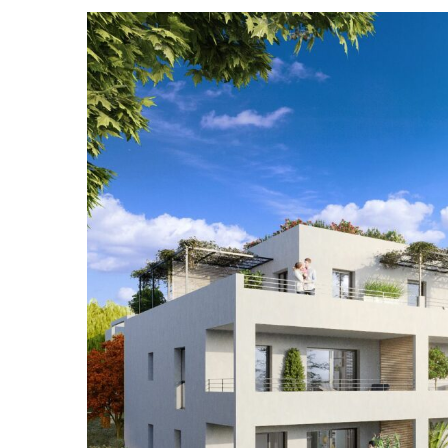
View
Larger
Image