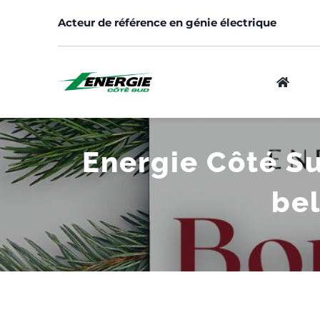
Skip
Acteur de référence en génie électrique
to
content
Energie Côté Su
Logement
bel