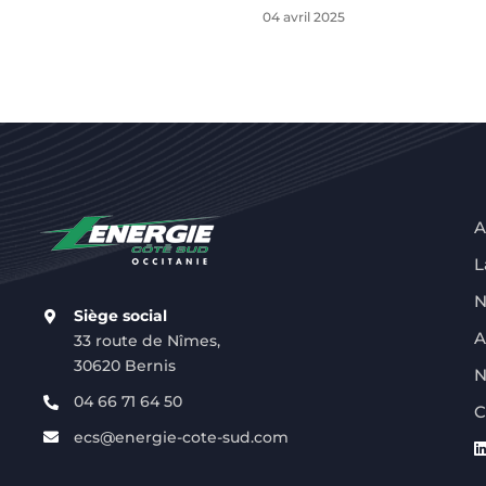
04 avril 2025
A
L
N
Siège social
A
33 route de Nîmes,
30620 Bernis
N
04 66 71 64 50
C
ecs@energie-cote-sud.com