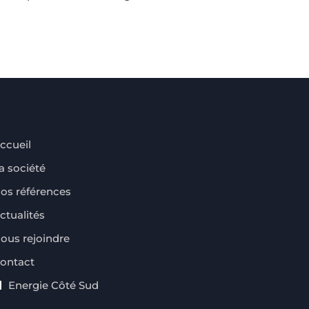
04 avril
ccueil
a société
os références
ctualités
ous rejoindre
ontact
Energie Côté Sud