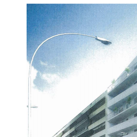
View
Larger
Image