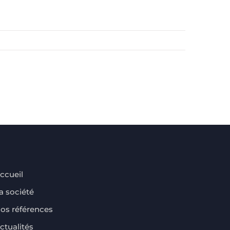
ccueil
a société
os références
ctualités