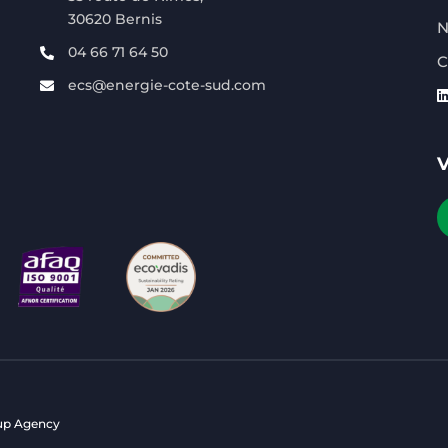
30620 Bernis
N
04 66 71 64 50
C
ecs@energie-cote-sud.com
up Agency