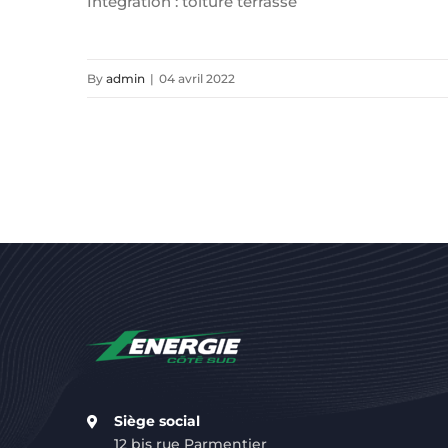
Intégration : toiture terrasse
By
admin
|
04 avril 2022
Siège social
12 bis rue Parmentier