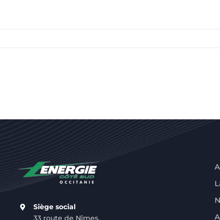
A
L
N
Siège social
A
33 route de Nîmes,