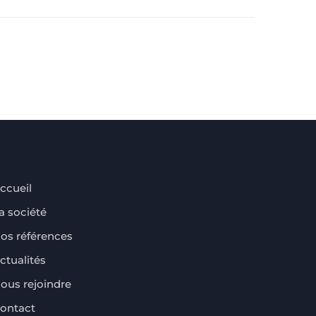
ccueil
a société
os références
ctualités
ous rejoindre
ontact