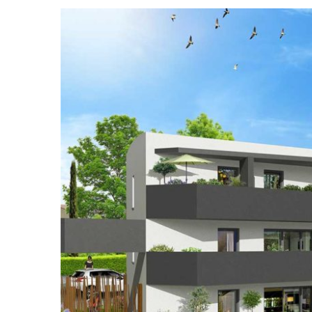
View
Larger
Image