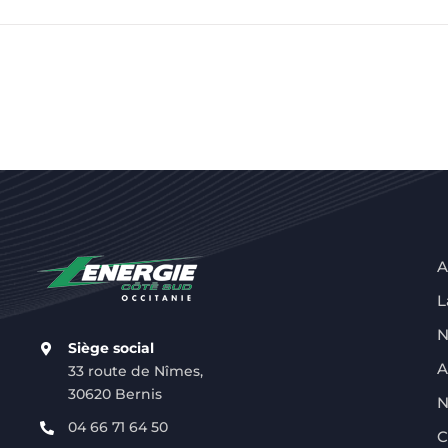
A
L
N
Siège social
A
33 route de Nîmes,
30620 Bernis
N
04 66 71 64 50
C