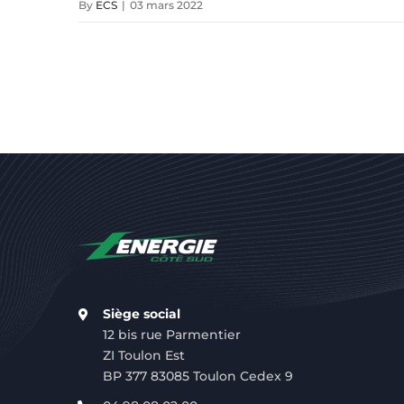
By
ECS
|
03 mars 2022
Siège social
12 bis rue Parmentier
ZI Toulon Est
BP 377 83085 Toulon Cedex 9