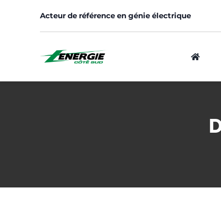
Skip
Acteur de référence en génie électrique
to
content
Logement
D