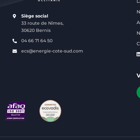
L
N
Siège social
A
33 route de Nîmes,
30620 Bernis
N
04 66 71 64 50
C
ecs@energie-cote-sud.com